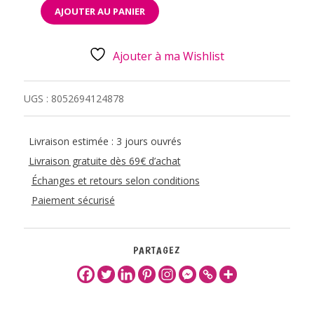
AJOUTER AU PANIER
QUANTITÉ
DE
SAC
A
Ajouter à ma Wishlist
DOS
-
DAISY
-
UGS :
8052694124878
MY
BACKPACK
Livraison estimée : 3 jours ouvrés
Livraison gratuite dès 69€ d’achat
Échanges et retours selon conditions
Paiement sécurisé
PARTAGEZ