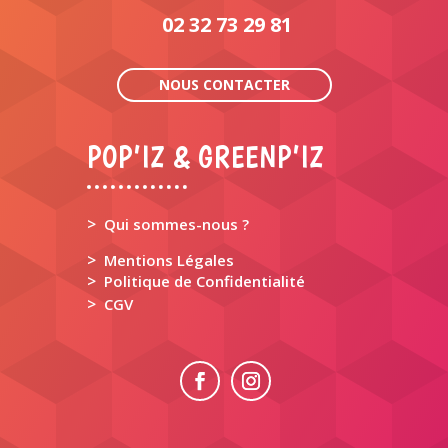
02 32 73 29 81
NOUS CONTACTER
POP’IZ & GREENP’IZ
>
Qui sommes-nous ?
>
Mentions Légales
>
Politique de Confidentialité
>
CGV