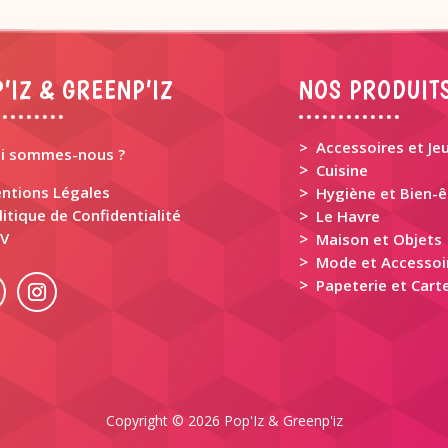
’IZ & GREENP’IZ
NOS PRODUIT
> Accessoires et Je
i sommes-nous ?
>
Cuisine
ntions Légales
>
Hygiène et Bien-ê
litique de Confidentialité
>
Le Havre
V
>
Maison et Objets
>
Mode et Accessoi
>
Papeterie et Carte
Copyright © 2026 Pop'Iz & Greenp'iz