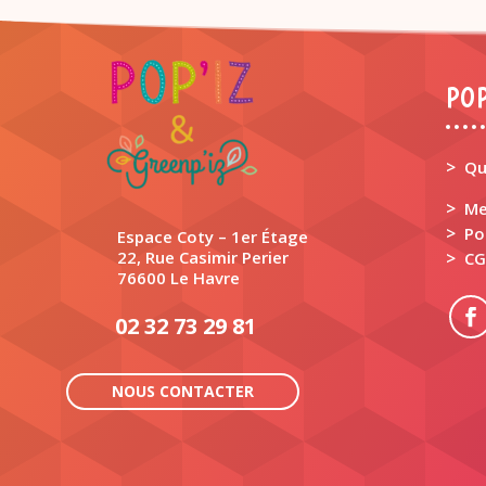
POP
>
Qu
>
Me
>
Po
Espace Coty – 1er Étage
22, Rue Casimir Perier
>
CG
76600 Le Havre
02 32 73 29 81
NOUS CONTACTER