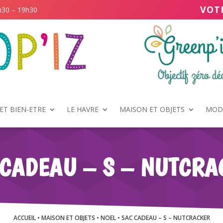
VOT
h30 – 19h30
ET BIEN-ETRE
LE HAVRE
MAISON ET OBJETS
MODE
 CADEAU – S – NUTCRA
ACCUEIL
•
MAISON ET OBJETS
•
NOEL
• SAC CADEAU – S – NUTCRACKER