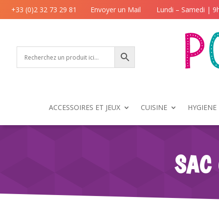
+33 (0)2 32 73 29 81
Envoyer un Mail
Lundi – Samedi | 9
ACCESSOIRES ET JEUX
CUISINE
HYGIENE 
SAC