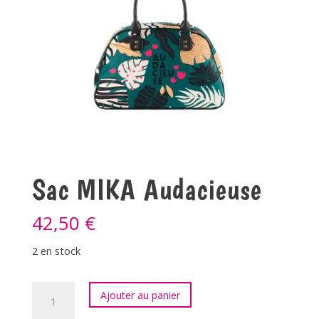
Sac MIKA Audacieuse
42,50
€
2 en stock
quantité
Ajouter au panier
de
Sac