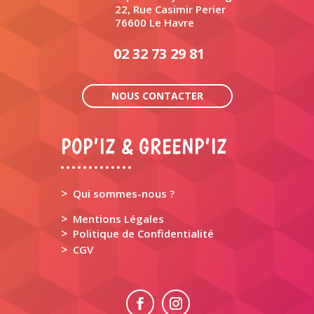
22, Rue Casimir Perier
76600 Le Havre
02 32 73 29 81
NOUS CONTACTER
POP’IZ & GREENP’IZ
>
Qui sommes-nous ?
>
Mentions Légales
>
Politique de Confidentialité
>
CGV