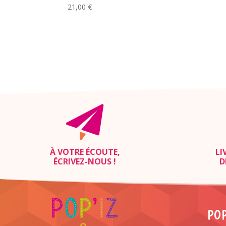
21,00
€
À VOTRE ÉCOUTE,
LI
ÉCRIVEZ-NOUS
!
D
POP