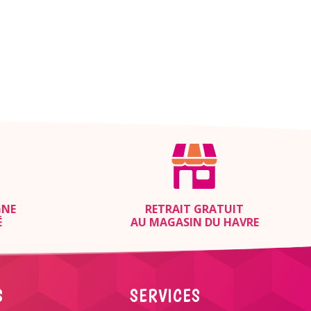
prix
prix
initial
actuel
était :
est :
6,00 €.
3,00 €.
GNE
RETRAIT GRATUIT
É
AU MAGASIN DU HAVRE
S
SERVICES