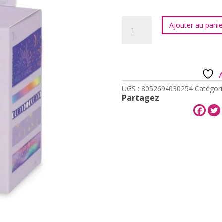
quantité
Ajouter au panie
de
SET
DE
5
RUBANS
ADHESIF
-
UGS :
8052694030254
Catégori
TAPE
Partagez
BY
TAPE
-
MAGIC