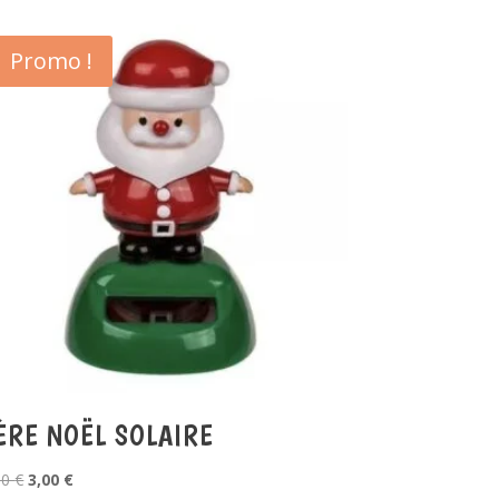
Promo !
ÈRE NOËL SOLAIRE
Le
Le
00
€
3,00
€