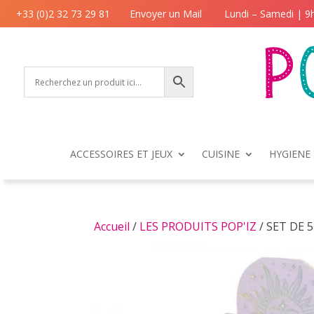
+33 (0)2 32 73 29 81
Envoyer un Mail
Lundi – Samedi | 9
ACCESSOIRES ET JEUX
CUISINE
HYGIENE 
Accueil
/
LES PRODUITS POP'IZ
/ SET DE 