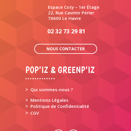
Espace Coty – 1er Étage
22, Rue Casimir Perier
76600 Le Havre
02 32 73 29 81
NOUS CONTACTER
POP’IZ & GREENP’IZ
>
Qui sommes-nous ?
>
Mentions Légales
>
Politique de Confidentialité
>
CGV