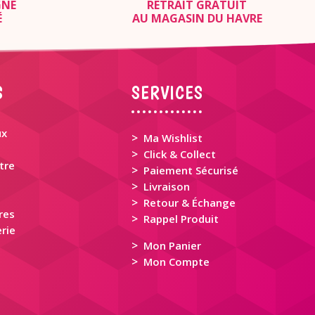
GNE
RETRAIT GRATUIT
É
AU MAGASIN DU HAVRE
S
SERVICES
ux
>
Ma Wishlist
>
Click & Collect
tre
>
Paiement Sécurisé
>
Livraison
>
Retour & Échange
res
>
Rappel Produit
rie
>
Mon Panier
>
Mon Compte