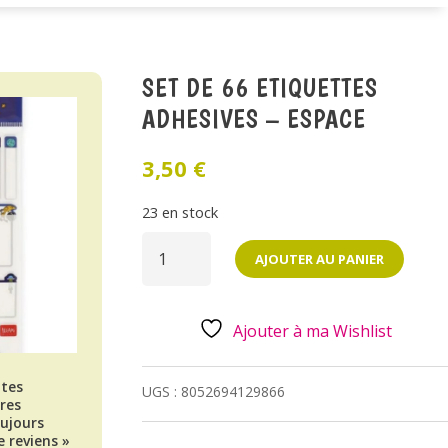
SET DE 66 ETIQUETTES
ADHESIVES – ESPACE
3,50
€
23 en stock
QUANTITÉ
DE
AJOUTER AU PANIER
SET
DE
66
ETIQUETTES
ADHESIVES
Ajouter à ma Wishlist
-
ESPACE
 tes
UGS :
8052694129866
tres
oujours
e reviens »