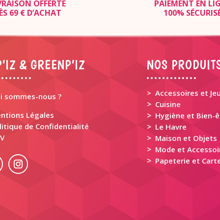
VRAISON OFFERTE
PAIEMENT EN LI
ÈS 69 € D’ACHAT
100% SÉCURIS
’IZ & GREENP’IZ
NOS PRODUIT
> Accessoires et Je
i sommes-nous ?
>
Cuisine
ntions Légales
>
Hygiène et Bien-ê
litique de Confidentialité
>
Le Havre
V
>
Maison et Objets
>
Mode et Accessoi
>
Papeterie et Carte