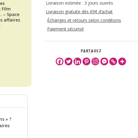
Livraison estimée : 3 jours ouvrés
les
 Film
Livraison gratuite dès 69€ d’achat
… – Space
s affaires
Échanges et retours selon conditions
s
Paiement sécurisé
PARTAGEZ
ns » ?
aires