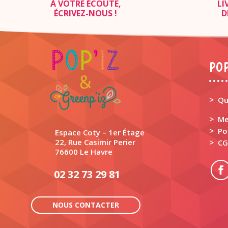
À VOTRE ÉCOUTE,
LI
ÉCRIVEZ-NOUS
!
D
POP
>
Qu
>
Me
>
Po
Espace Coty – 1er Étage
22, Rue Casimir Perier
>
CG
76600 Le Havre
02 32 73 29 81
NOUS CONTACTER