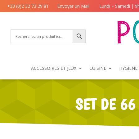
+33 (0)2 32 73 29 81
Envoyer un Mail
Lundi – Samedi | 9
ACCESSOIRES ET JEUX
CUISINE
HYGIENE 
SET DE 66