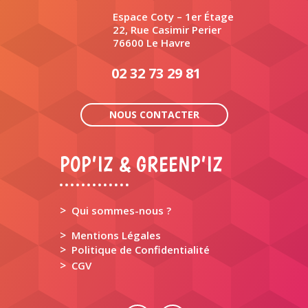
Espace Coty – 1er Étage
22, Rue Casimir Perier
76600 Le Havre
02 32 73 29 81
NOUS CONTACTER
POP’IZ & GREENP’IZ
>
Qui sommes-nous ?
>
Mentions Légales
>
Politique de Confidentialité
>
CGV