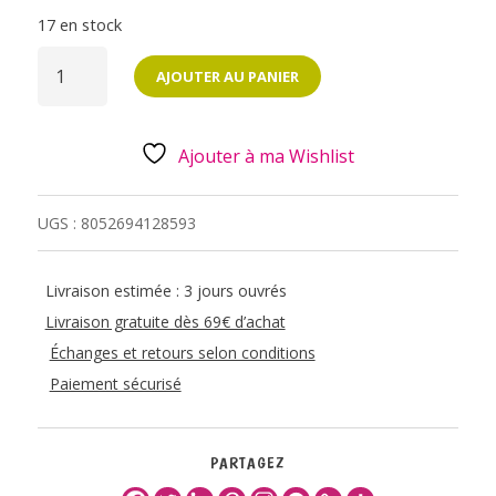
17 en stock
QUANTITÉ
DE
AJOUTER AU PANIER
SET
DE
66
ETIQUETTES
ADHESIVES
Ajouter à ma Wishlist
-
TEDDY
BEAR
UGS :
8052694128593
Livraison estimée : 3 jours ouvrés
Livraison gratuite dès 69€ d’achat
Échanges et retours selon conditions
Paiement sécurisé
PARTAGEZ