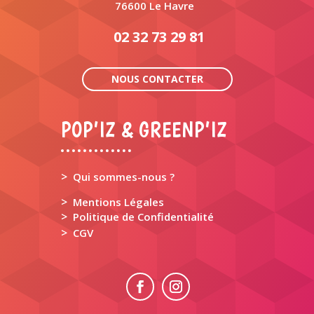
76600 Le Havre
02 32 73 29 81
NOUS CONTACTER
POP’IZ & GREENP’IZ
>
Qui sommes-nous ?
>
Mentions Légales
>
Politique de Confidentialité
>
CGV