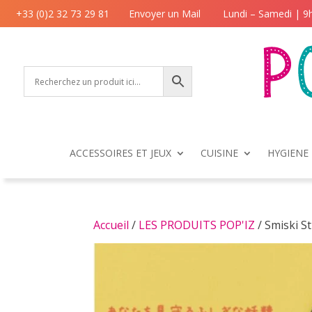
+33 (0)2 32 73 29 81
Envoyer un Mail
Lundi – Samedi | 9
ACCESSOIRES ET JEUX
CUISINE
HYGIENE 
Accueil
/
LES PRODUITS POP'IZ
/ Smiski St