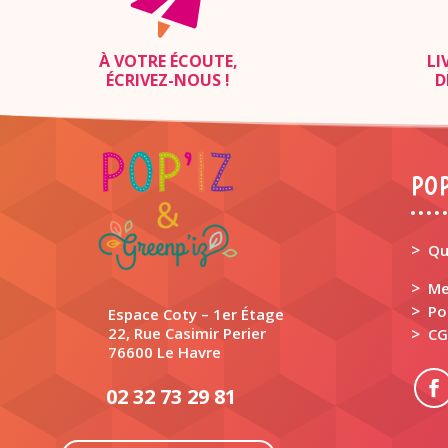
À VOTRE ÉCOUTE,
LI
ÉCRIVEZ-NOUS
!
D
POP
>
Qu
>
Me
>
Po
Espace Coty – 1er Étage
22, Rue Casimir Perier
>
CG
76600 Le Havre
02 32 73 29 81