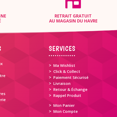
GNE
RETRAIT GRATUIT
É
AU MAGASIN DU HAVRE
S
SERVICES
ux
>
Ma Wishlist
>
Click & Collect
tre
>
Paiement Sécurisé
>
Livraison
>
Retour & Échange
res
>
Rappel Produit
rie
>
Mon Panier
>
Mon Compte