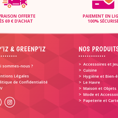
VRAISON OFFERTE
PAIEMENT EN LI
ÈS 69 € D’ACHAT
100% SÉCURIS
’IZ & GREENP’IZ
NOS PRODUIT
> Accessoires et Je
i sommes-nous ?
>
Cuisine
ntions Légales
>
Hygiène et Bien-ê
litique de Confidentialité
>
Le Havre
V
>
Maison et Objets
>
Mode et Accessoi
>
Papeterie et Carte