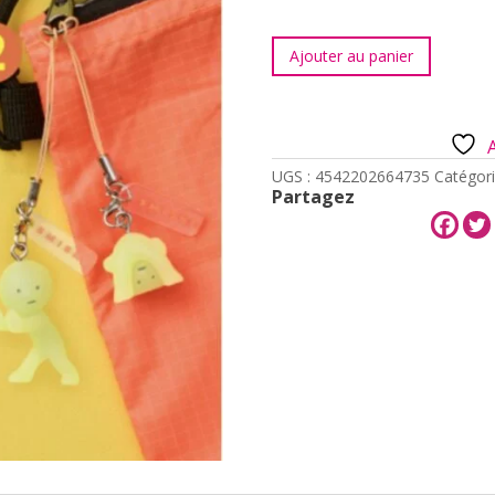
quantité
Ajouter au panier
de
Smiski
Strap
-
Série
2
UGS :
4542202664735
Catégori
Partagez