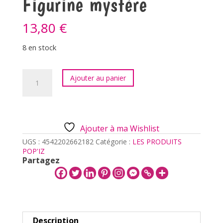
Figurine mystère
13,80
€
8 en stock
quantité
Ajouter au panier
de
SMISKI
-
Toilettes
-
Ajouter à ma Wishlist
Figurine
mystère
UGS :
4542202662182
Catégorie :
LES PRODUITS
POP'IZ
Partagez
Description