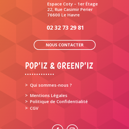
Espace Coty – 1er Étage
22, Rue Casimir Perier
76600 Le Havre
02 32 73 29 81
NOUS CONTACTER
POP’IZ & GREENP’IZ
>
Qui sommes-nous ?
>
Mentions Légales
>
Politique de Confidentialité
>
CGV