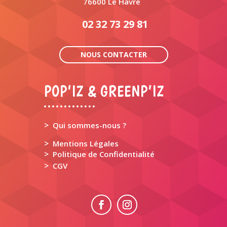
76600 Le Havre
02 32 73 29 81
NOUS CONTACTER
POP’IZ & GREENP’IZ
>
Qui sommes-nous ?
>
Mentions Légales
>
Politique de Confidentialité
>
CGV