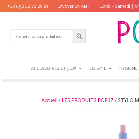
+33 (0)2 32 73 29 81
Envoyer un Mail
Lundi – Samedi | 9
ACCESSOIRES ET JEUX
CUISINE
HYGIENE 
Accueil
/
LES PRODUITS POP'IZ
/ STYLO 