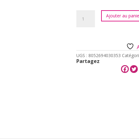
quantité
Ajouter au panie
de
STYLO
MEOW
ROSE
UGS :
8052694030353
Catégori
Partagez