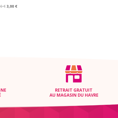
Le
Le
00
€
3,00
€
prix
prix
initial
actuel
était :
est :
6,00 €.
3,00 €.
GNE
RETRAIT GRATUIT
É
AU MAGASIN DU HAVRE