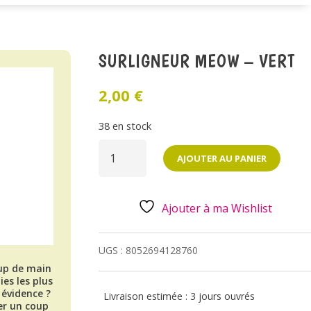
SURLIGNEUR MEOW – VERT
2,00
€
38 en stock
QUANTITÉ
DE
AJOUTER AU PANIER
SURLIGNEUR
MEOW
-
VERT
Ajouter à ma Wishlist
UGS :
8052694128760
up de main
es les plus
évidence ?
Livraison estimée : 3 jours ouvrés
er un coup