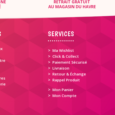
GNE
RETRAIT GRATUIT
É
AU MAGASIN DU HAVRE
S
SERVICES
ux
>
Ma Wishlist
>
Click & Collect
tre
>
Paiement Sécurisé
>
Livraison
>
Retour & Échange
res
>
Rappel Produit
rie
>
Mon Panier
>
Mon Compte