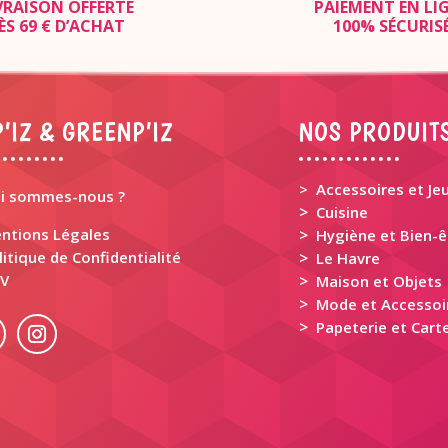
VRAISON OFFERTE
PAIEMENT EN LI
ÈS 69 € D’ACHAT
100% SÉCURIS
’IZ & GREENP’IZ
NOS PRODUIT
> Accessoires et Je
i sommes-nous ?
>
Cuisine
ntions Légales
>
Hygiène et Bien-ê
litique de Confidentialité
>
Le Havre
V
>
Maison et Objets
>
Mode et Accessoi
>
Papeterie et Carte