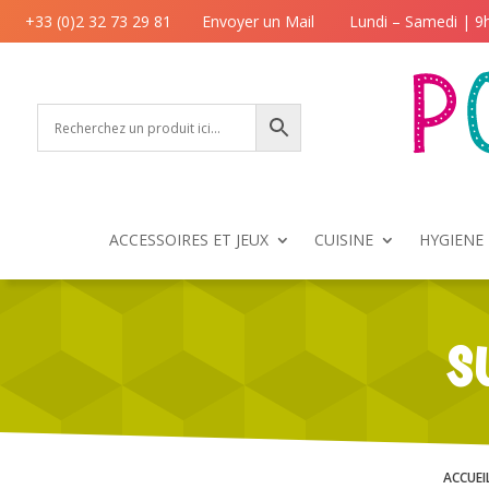
+33 (0)2 32 73 29 81
Envoyer un Mail
Lundi – Samedi | 9
ACCESSOIRES ET JEUX
CUISINE
HYGIENE 
S
ACCUEI