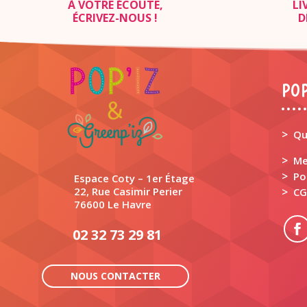
À VOTRE ÉCOUTE,
LI
ÉCRIVEZ-NOUS
!
D
POP
>
Qu
>
Me
>
Po
Espace Coty – 1er Étage
22, Rue Casimir Perier
>
CG
76600 Le Havre
02 32 73 29 81
NOUS CONTACTER