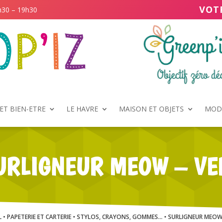
VOT
h30 – 19h30
ET BIEN-ETRE
LE HAVRE
MAISON ET OBJETS
MODE
URLIGNEUR MEOW – VE
L
•
PAPETERIE ET CARTERIE
•
STYLOS, CRAYONS, GOMMES...
• SURLIGNEUR MEOW