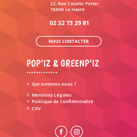
22, Rue Casimir Perier
76600 Le Havre
02 32 73 29 81
NOUS CONTACTER
POP’IZ & GREENP’IZ
>
Qui sommes-nous ?
>
Mentions Légales
>
Politique de Confidentialité
>
CGV