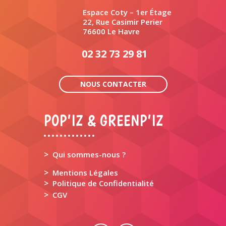
Espace Coty – 1er Étage
22, Rue Casimir Perier
76600 Le Havre
02 32 73 29 81
NOUS CONTACTER
POP’IZ & GREENP’IZ
>
Qui sommes-nous ?
>
Mentions Légales
>
Politique de Confidentialité
>
CGV