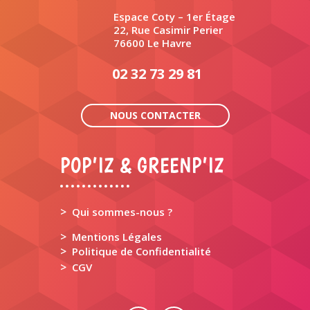
Espace Coty – 1er Étage
22, Rue Casimir Perier
76600 Le Havre
02 32 73 29 81
NOUS CONTACTER
POP’IZ & GREENP’IZ
>
Qui sommes-nous ?
>
Mentions Légales
>
Politique de Confidentialité
>
CGV