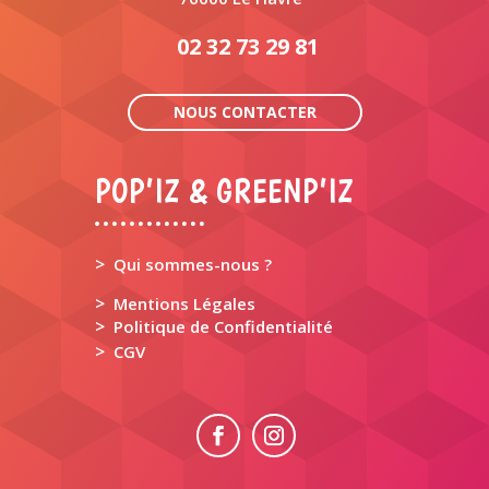
02 32 73 29 81
NOUS CONTACTER
POP’IZ & GREENP’IZ
>
Qui sommes-nous ?
>
Mentions Légales
>
Politique de Confidentialité
>
CGV