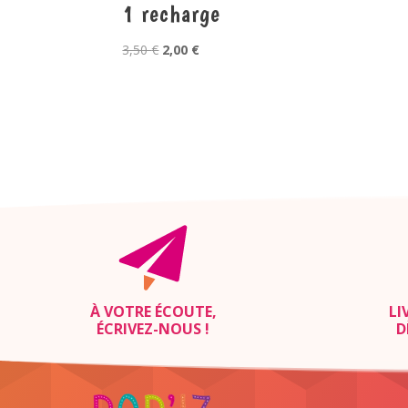
1 recharge
Le
Le
3,50
€
2,00
€
prix
prix
initial
actuel
était :
est :
3,50 €.
2,00 €.
À VOTRE ÉCOUTE,
LI
ÉCRIVEZ-NOUS
!
D