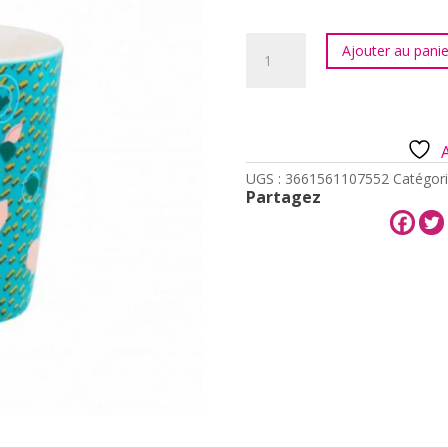
quantité
Ajouter au panie
de
TAZZINA
-
TASSE
EXPRESSO
-
ORCHID
UGS :
3661561107552
Catégori
BLEU
Partagez