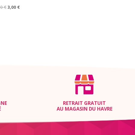
Le
Le
00
€
3,00
€
prix
prix
initial
actuel
était :
est :
6,00 €.
3,00 €.
GNE
RETRAIT GRATUIT
É
AU MAGASIN DU HAVRE