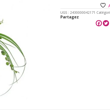
UGS :
2430000042171
Catégori
Partagez