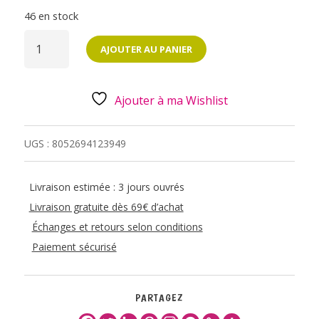
46 en stock
QUANTITÉ
DE
AJOUTER AU PANIER
TROUSSE
EN
SILICONE
GOLDEN
2
Ajouter à ma Wishlist
EN
1
-
LEGAMI
UGS :
8052694123949
Livraison estimée : 3 jours ouvrés
Livraison gratuite dès 69€ d’achat
Échanges et retours selon conditions
Paiement sécurisé
PARTAGEZ