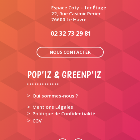
Espace Coty – 1er Étage
22, Rue Casimir Perier
76600 Le Havre
02 32 73 29 81
NOUS CONTACTER
POP’IZ & GREENP’IZ
>
Qui sommes-nous ?
>
Mentions Légales
>
Politique de Confidentialité
>
CGV