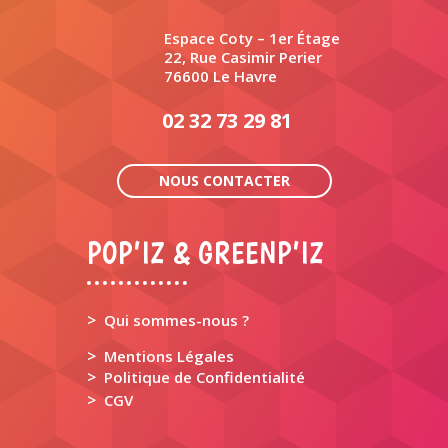
Espace Coty – 1er Étage
22, Rue Casimir Perier
76600 Le Havre
02 32 73 29 81
NOUS CONTACTER
POP’IZ & GREENP’IZ
>
Qui sommes-nous ?
>
Mentions Légales
>
Politique de Confidentialité
>
CGV