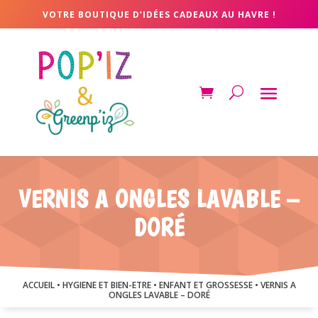
VOTRE BOUTIQUE D’IDÉES CADEAUX AU HAVRE !
VERNIS A ONGLES LAVABLE –
DORÉ
ACCUEIL
•
HYGIENE ET BIEN-ETRE
•
ENFANT ET GROSSESSE
• VERNIS A
ONGLES LAVABLE – DORÉ