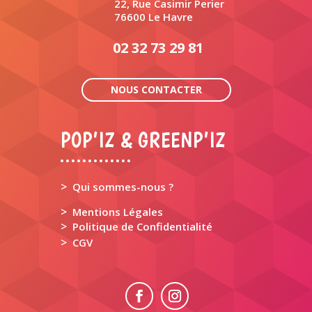
22, Rue Casimir Perier
76600 Le Havre
02 32 73 29 81
NOUS CONTACTER
POP’IZ & GREENP’IZ
>
Qui sommes-nous ?
>
Mentions Légales
>
Politique de Confidentialité
>
CGV